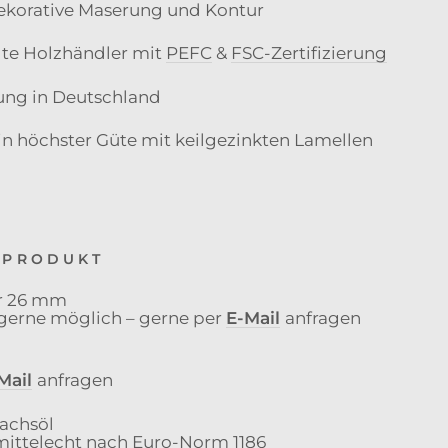
ekorative Maserung und Kontur
te Holzhändler mit
PEFC
&
FSC-Zertifizierung
ung in Deutschland
 in höchster Güte mit keilgezinkten Lamellen
 PRODUKT
r 26 mm
 gerne möglich – gerne per
E-Mail
anfragen
Mail
anfragen
achsöl
ittelecht nach Euro-Norm 1186