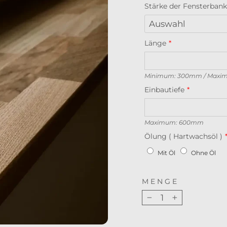
Stärke der Fensterbank
Länge
Minimum: 300mm / Maxi
Einbautiefe
Maximum: 600mm
Ölung ( Hartwachsöl )
Mit Öl
Ohne Öl
MENGE
−
+