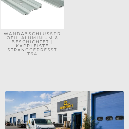
WANDABSCHLUSSPR
OFIL ALUMINIUM &
BESCHICHTET |
KAPPLEISTE
STRANGGEPRESST
T64