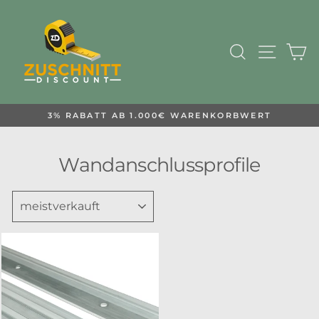
Direkt
zum
Inhalt
Suche
Seiten
E
3% RABATT AB 1.000€ WARENKORBWERT
Pause
Diashow
Wandanschlussprofile
SORTIEREN