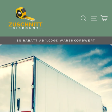
Direkt
zum
Inhalt
Suche
Seiten
E
3% RABATT AB 1.000€ WARENKORBWERT
Pause
Diashow