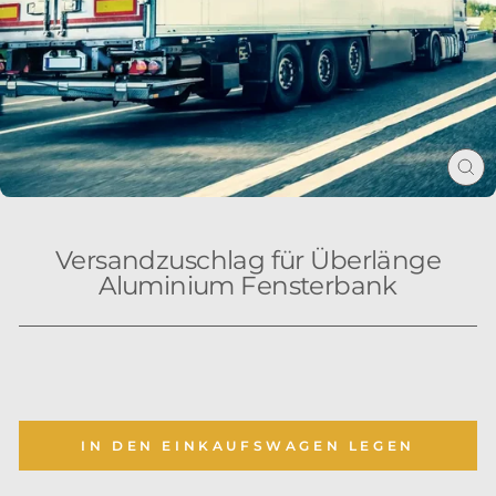
SC
ES
Versandzuschlag für Überlänge
Aluminium Fensterbank
IN DEN EINKAUFSWAGEN LEGEN