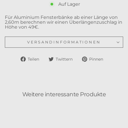
Auf Lager
Für Aluminium Fensterbänke ab einer Länge von
2,60m berechnen wir einen Überlängenzuschlag in
Höhe von 49€.
VERSANDINFORMATIONEN
Auf
Auf
Auf
Teilen
Twittern
Pinnen
Facebook
Twitter
Pinteres
teilen
twittern
pinnen
Weitere interessante Produkte